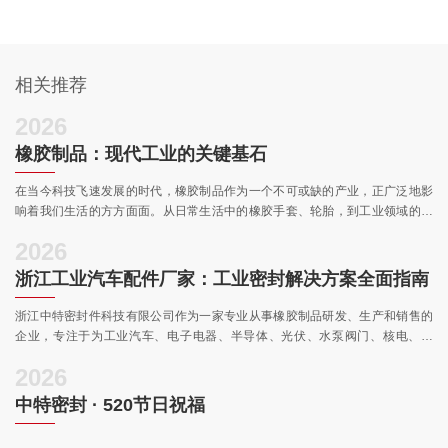
相关推荐
2026
橡胶制品：现代工业的关键基石
在当今科技飞速发展的时代，橡胶制品作为一个不可或缺的产业，正广泛地影
响着我们生活的方方面面。从日常生活中的橡胶手套、轮胎，到工业领域的密
封件、减震器，橡胶制品凭借其独特的性能，在众多行业中扮演着至关重要的
2026
角色。浙江中特密封件科技有限公司作为橡胶制品行业的一员，也在这片广阔
的市场中不断探索和发展。
浙江工业汽车配件厂家：工业密封解决方案全面指南
浙江中特密封件科技有限公司作为一家专业从事橡胶制品研发、生产和销售的
企业，专注于为工业汽车、电子电器、半导体、光伏、水泵阀门、核电、电
力、水电、船舶、航天航空、军工等领域提供密封解决方案。本指南由**行业内
2026
容编辑撰写，遵循严谨客观原则，从密封圈的基础定义和其在工业设备中的重
要性入手，逐步深入核心设计原则、关键选择步骤、实用维护方法及常见误区
中特密封 · 520节日祝福
规避。文章内容基于公司实际业务，包括通过ISO9001质量管理体系、环境管
理体系、职业健康安全管理体系、IATF16949汽车行业质量管理体系认证，以